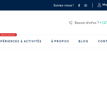
Mo
Suivez-nous !
+ (2
Besoin d'infos ?
NOUVEAU
PÉRIENCES & ACTIVITÉS
À PROPOS
BLOG
CON
sferts vers/depu