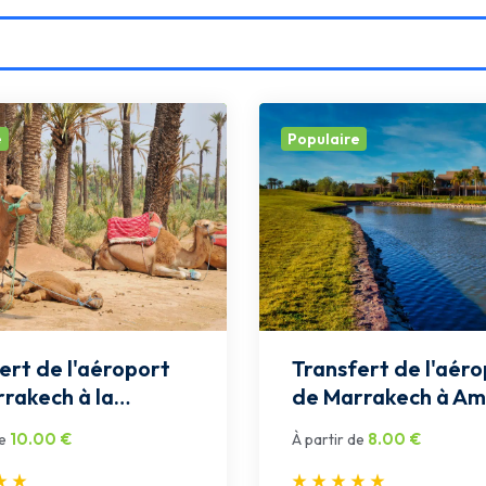
e
Populaire
ert de l'aéroport
Transfert de l'aér
rakech à la
de Marrakech à Ame
aie: Privée
Privée
10.00
€
8.00
€
e
À partir de