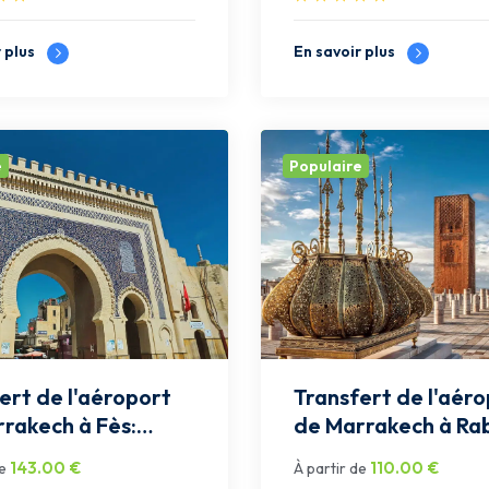
r plus
En savoir plus
e
Populaire
ert de l'aéroport
Transfert de l'aér
rakech à Fès:
de Marrakech à Ra
Privée
143.00
€
110.00
€
e
À partir de