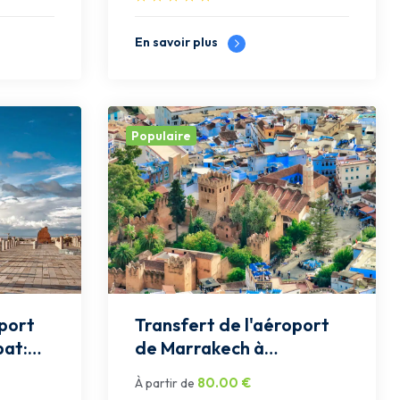
En savoir plus
Populaire
oport
Transfert de l'aéroport
bat:
de Marrakech à
Chefchaouen: Privée
80.00
€
À partir de