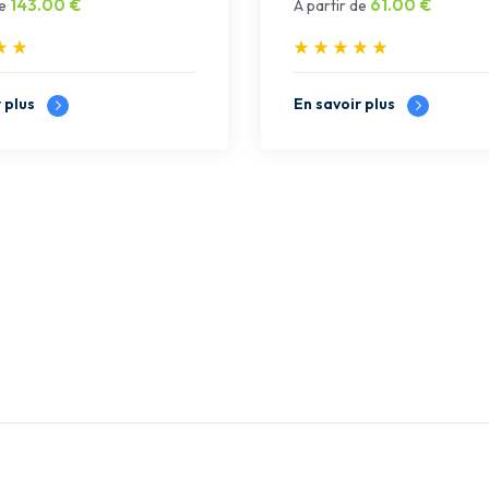
143.00
€
61.00
€
e
À partir de
r plus
En savoir plus