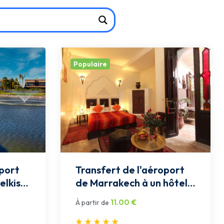
Populaire
oport
Transfert de l'aéroport
lkis:
de Marrakech à un hôtel /
riad situé à 15-20 km:
11.00
€
À partir de
Privée