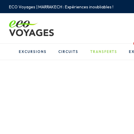
ECO Voyages | MARRAKECH : Expériences inoubliables !
EXCURSIONS
CIRCUITS
TRANSFERTS
EX
Privée; Tran