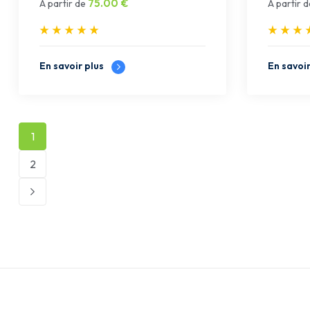
75.00
€
À partir de
À partir d
En savoir plus
En savoi
1
2