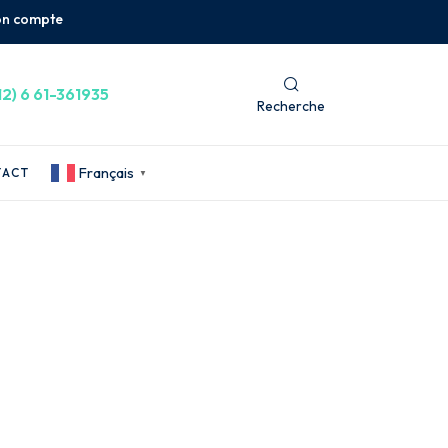
n compte
12) 6 61-361935
Recherche
Français
TACT
▼
is l’aéroport