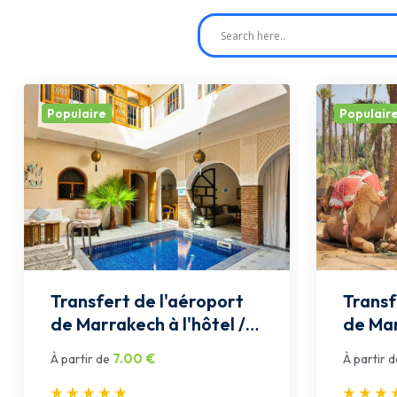
Populaire
Populair
Transfert de l'aéroport
Transf
de Marrakech à l'hôtel /
de Mar
riad au centre-ville:
Palmer
7.00
€
À partir de
À partir d
Privée