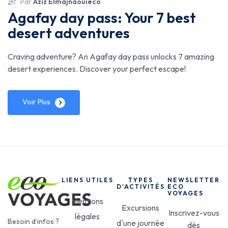
Par
Aziz Elmajnaouieco
Agafay day pass: Your 7 best
desert adventures
Craving adventure? An Agafay day pass unlocks 7 amazing
desert experiences. Discover your perfect escape!
Voir Plus
LIENS UTILES
TYPES
NEWSLETTER
D'ACTIVITÉS
ECO
VOYAGES
Mentions
Excursions
Inscrivez-vous
légales
Besoin d’infos ?
d'une journée
dès