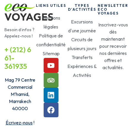
LIENS UTILES
TYPES
NEWSLETTER
D'ACTIVITÉS
ECO
VOYAGES
Mentions
Excursions
Inscrivez-vous
légales
Besoin d’infos ?
d'une journée
dès
Politique de
Appelez-nous !
maintenant
Circuits de
confidentialité
pour recevoir
+ (212) 6
plusieurs jours
nos dernières
Sitemap
61-
Transferts
offres et
361935
Expériences &
actualités.
Activités
Mag 79 Centre
Commercial
M’hamid,
Marrakech
40000
Écrivez-nous
!