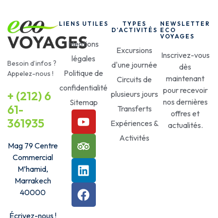
LIENS UTILES
TYPES
NEWSLETTER
D'ACTIVITÉS
ECO
VOYAGES
Mentions
Excursions
Inscrivez-vous
légales
Besoin d’infos ?
d'une journée
dès
Politique de
Appelez-nous !
maintenant
Circuits de
confidentialité
pour recevoir
+ (212) 6
plusieurs jours
nos dernières
Sitemap
61-
Transferts
offres et
361935
Expériences &
actualités.
Activités
Mag 79 Centre
Commercial
M’hamid,
Marrakech
40000
Écrivez-nous
!