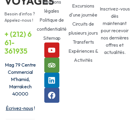
Mentions
Excursions
Inscrivez-vous
légales
Besoin d’infos ?
d'une journée
dès
Politique de
Appelez-nous !
maintenant
Circuits de
confidentialité
pour recevoir
+ (212) 6
plusieurs jours
nos dernières
Sitemap
61-
Transferts
offres et
361935
Expériences &
actualités.
Activités
Mag 79 Centre
Commercial
M’hamid,
Marrakech
40000
Écrivez-nous
!