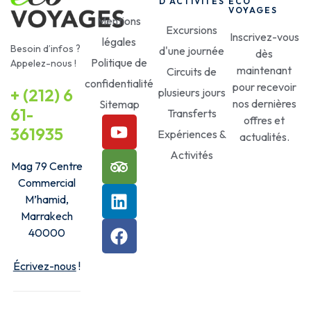
D'ACTIVITÉS
ECO
VOYAGES
Mentions
Excursions
Inscrivez-vous
légales
Besoin d’infos ?
d'une journée
dès
Politique de
Appelez-nous !
maintenant
Circuits de
confidentialité
pour recevoir
+ (212) 6
plusieurs jours
nos dernières
Sitemap
61-
Transferts
offres et
361935
Expériences &
actualités.
Activités
Mag 79 Centre
Commercial
M’hamid,
Marrakech
40000
Écrivez-nous
!