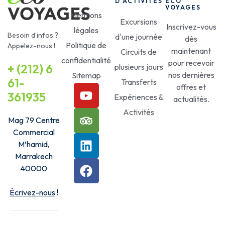
D'ACTIVITÉS
ECO
VOYAGES
Mentions
Excursions
Inscrivez-vous
légales
Besoin d’infos ?
d'une journée
dès
Politique de
Appelez-nous !
maintenant
Circuits de
confidentialité
pour recevoir
+ (212) 6
plusieurs jours
nos dernières
Sitemap
61-
Transferts
offres et
361935
Expériences &
actualités.
Activités
Mag 79 Centre
Commercial
M’hamid,
Marrakech
40000
Écrivez-nous
!