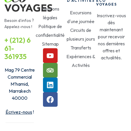
D'ACTIVITÉS
ECO
VOYAGES
Mentions
Excursions
Inscrivez-vous
légales
Besoin d’infos ?
d'une journée
dès
Politique de
Appelez-nous !
maintenant
Circuits de
confidentialité
pour recevoir
+ (212) 6
plusieurs jours
nos dernières
Sitemap
61-
Transferts
offres et
361935
Expériences &
actualités.
Activités
Mag 79 Centre
Commercial
M’hamid,
Marrakech
40000
Écrivez-nous
!