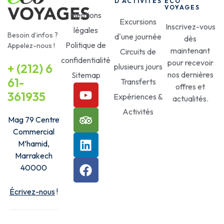
D'ACTIVITÉS
ECO
VOYAGES
Mentions
Excursions
Inscrivez-vous
légales
Besoin d’infos ?
d'une journée
dès
Politique de
Appelez-nous !
maintenant
Circuits de
confidentialité
pour recevoir
+ (212) 6
plusieurs jours
nos dernières
Sitemap
61-
Transferts
offres et
361935
Expériences &
actualités.
Activités
Mag 79 Centre
Commercial
M’hamid,
Marrakech
40000
Écrivez-nous
!