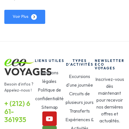
Voir Plus
LIENS UTILES
TYPES
NEWSLETTER
D'ACTIVITÉS
ECO
VOYAGES
Mentions
Excursions
Inscrivez-vous
légales
Besoin d’infos ?
d'une journée
dès
Politique de
Appelez-nous !
maintenant
Circuits de
confidentialité
pour recevoir
+ (212) 6
plusieurs jours
nos dernières
Sitemap
61-
Transferts
offres et
361935
Expériences &
actualités.
Activités